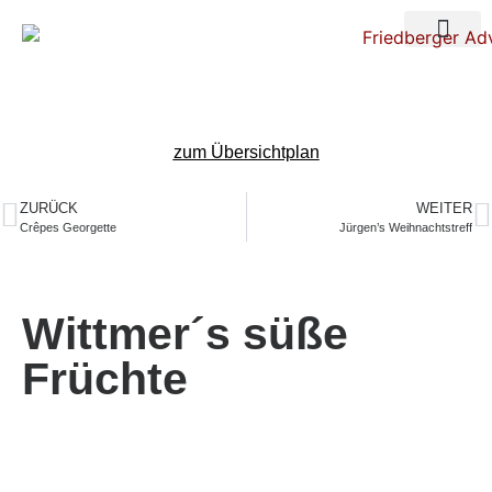
Über uns
Nacht der Ste
zum Übersichtplan
ZURÜCK
WEITER
Crêpes Georgette
Jürgen’s Weihnachtstreff
Wittmer´s süße
Früchte