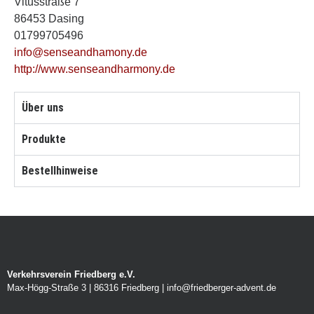
Vitusstraße 7
86453 Dasing
01799705496
info@senseandhamony.de
http://www.senseandharmony.de
Über uns
Produkte
Bestellhinweise
Verkehrsverein Friedberg e.V.
Max-Högg-Straße 3 | 86316 Friedberg | info@friedberger-advent.de