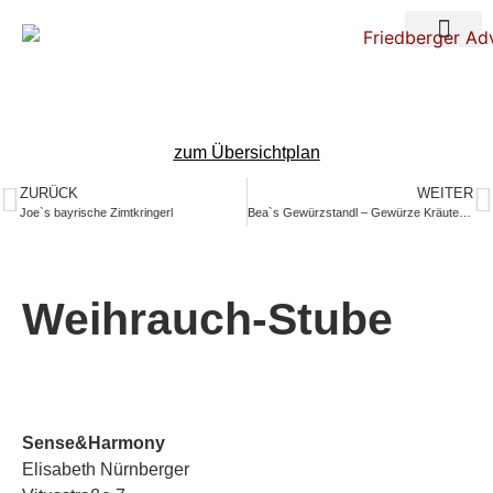
Über uns
Nacht der Ste
zum Übersichtplan
ZURÜCK
WEITER
Joe`s bayrische Zimtkringerl
Bea`s Gewürzstandl – Gewürze Kräuter Tee
Weihrauch-Stube
Sense&Harmony
Elisabeth Nürnberger