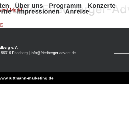
früchte-Friedberger-Ad
ten
Über uns
Programm
Konzerte
erne
Impressionen
Anreise
dberg e.V.
86316 Friedberg | info@friedberger-advent.de
www.ruttmann-marketing.de