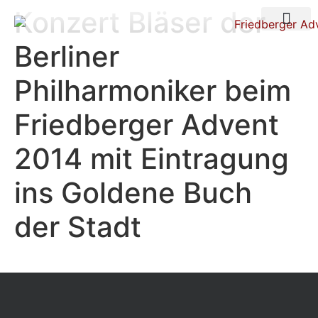
Konzert Bläser der
Über uns
Nacht der Ste
Berliner
Philharmoniker beim
Friedberger Advent
2014 mit Eintragung
ins Goldene Buch
der Stadt