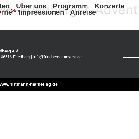
che-Friedberger-Advent
ten
Über uns
Programm
Konzerte
erne
Impressionen
Anreise
dberg e.V.
86316 Friedberg | info@friedberger-advent.de
www.ruttmann-marketing.de