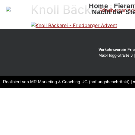
Knoll Bäckerei – 
Home
Fieran
Nacht der St
Verkehrsverein Frie
Max-Högg-Straße 3 | 
Realisiert von MR Marketing & Coaching UG (haftungsbeschränkt) |