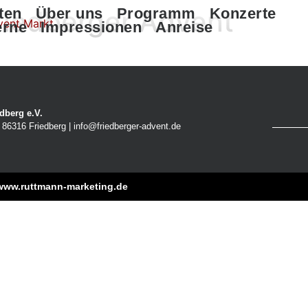
Friedberger Advent
ten
Über uns
Programm
Konzerte
erne
Impressionen
Anreise
dberg e.V.
86316 Friedberg | info@friedberger-advent.de
www.ruttmann-marketing.de