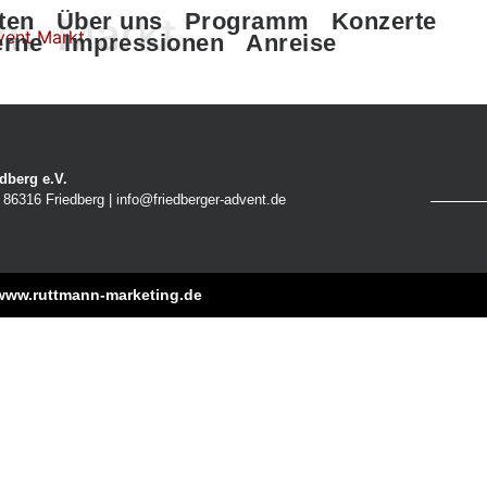
nt-Markt
ten
Über uns
Programm
Konzerte
erne
Impressionen
Anreise
dberg e.V.
86316 Friedberg | info@friedberger-advent.de
www.ruttmann-marketing.de