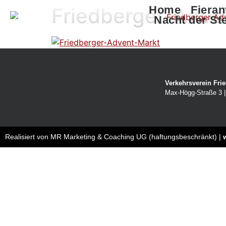
Friedberger-Adve
Home
Fieran
Nacht der St
Verkehrsverein Frie
Max-Högg-Straße 3 | 
Realisiert von MR Marketing & Coaching UG (haftungsbeschränkt) |