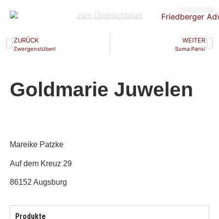
zum Übersichtplan
Über uns
Nacht der Ste
ZURÜCK
WEITER
Zwergenstüberl
Suma Parisi
Goldmarie Juwelen
Mareike Patzke
Auf dem Kreuz 29
86152 Augsburg
Produkte