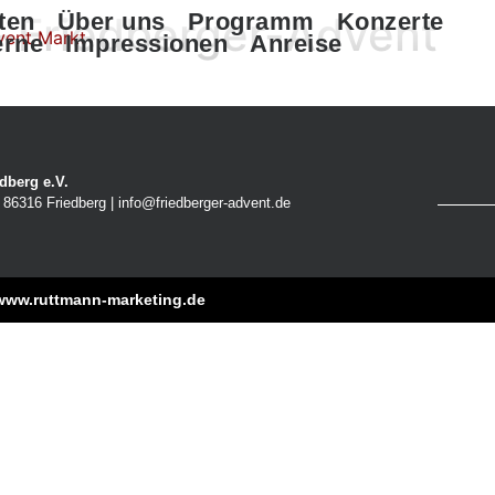
-Friedberger-Advent
ten
Über uns
Programm
Konzerte
erne
Impressionen
Anreise
dberg e.V.
86316 Friedberg | info@friedberger-advent.de
www.ruttmann-marketing.de