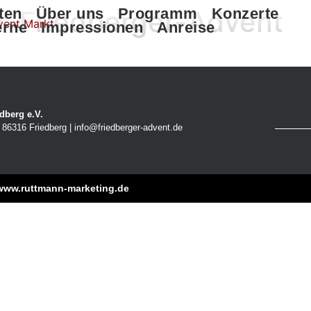
er-Friedberger-Advent
ten
Über uns
Programm
Konzerte
erne
Impressionen
Anreise
dberg e.V.
86316 Friedberg | info@friedberger-advent.de
www.ruttmann-marketing.de