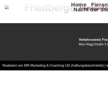
Friedberger-Adv
Home
Fieran
Nacht der St
Verkehrsverein Frie
Max-Högg-Straße 3 | 
Realisiert von MR Marketing & Coaching UG (haftungsbeschränkt) |