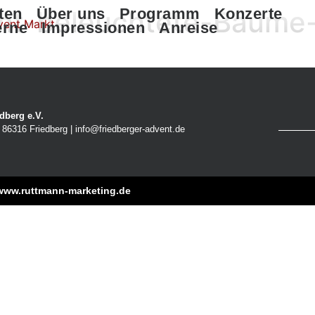
ent-beleuchtete-Bäume
ten
Über uns
Programm
Konzerte
erne
Impressionen
Anreise
dberg e.V.
86316 Friedberg | info@friedberger-advent.de
www.ruttmann-marketing.de