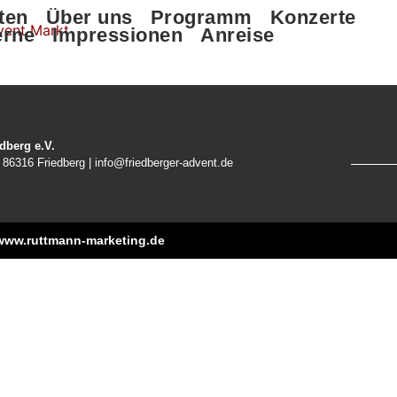
ten
Über uns
Programm
Konzerte
erne
Impressionen
Anreise
dberg e.V.
86316 Friedberg | info@friedberger-advent.de
www.ruttmann-marketing.de