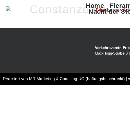
Constanze (1)
Home
Fieran
Nacht der St
Verkehrsverein Frie
Max-Högg-Straße 3 | 
Realisiert von MR Marketing & Coaching UG (haftungsbeschränkt) |