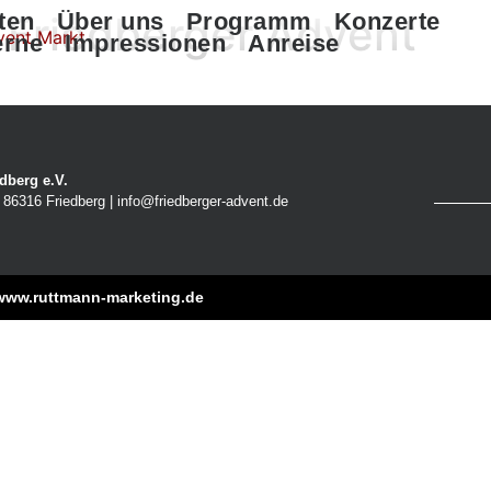
 Friedberger Advent
ten
Über uns
Programm
Konzerte
erne
Impressionen
Anreise
dberg e.V.
86316 Friedberg | info@friedberger-advent.de
www.ruttmann-marketing.de