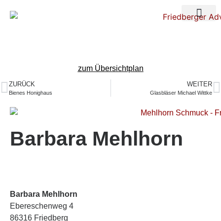
Über uns
Nacht der Ste
zum Übersichtplan
ZURÜCK
WEITER
Bienes Honighaus
Glasbläser Michael Wittke
Barbara Mehlhorn
Barbara Mehlhorn
Ebereschenweg 4
86316 Friedberg