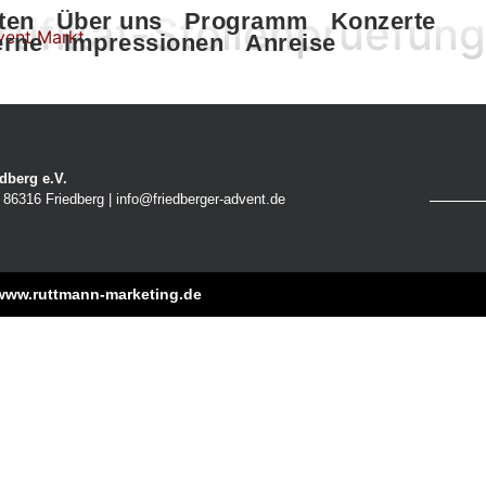
tifikat-Stollenpruefun
ten
Über uns
Programm
Konzerte
erne
Impressionen
Anreise
dberg e.V.
86316 Friedberg | info@friedberger-advent.de
www.ruttmann-marketing.de